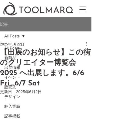
記事
All Posts
2025年5月22日
All Posts
【出展のお知らせ】この街
新商品
のクリエイター博覧会
出展情報
2025 へ出展します。6/6
イベント
Fri_6/7 Sat
販売先
更新日：
2025年6月2日
デザイン
納入実績
記事掲載