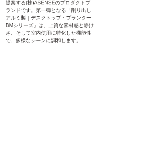
提案する(株)ASENSEのプロダクトブ
ランドです。第一弾となる「削り出し
アルミ製｜デスクトップ・プランター 
BMシリーズ」は、上質な素材感と静け
さ、そして室内使用に特化した機能性
で、多様なシーンに調和します。
■協働パートナー：adoria company　
｜　
https://www.adoria.biz/
皆さまのご来場を心よりお待ちしてお
ります。
展示会
出展情報
イベント